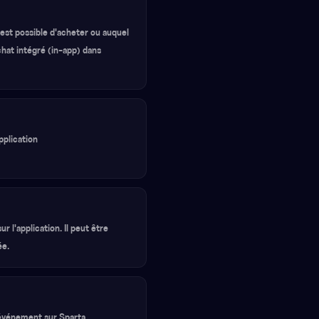
est possible d'acheter ou auquel
achat intégré (in-app) dans
application
 l'application. Il peut être
ée.
n événement sur Sparta.