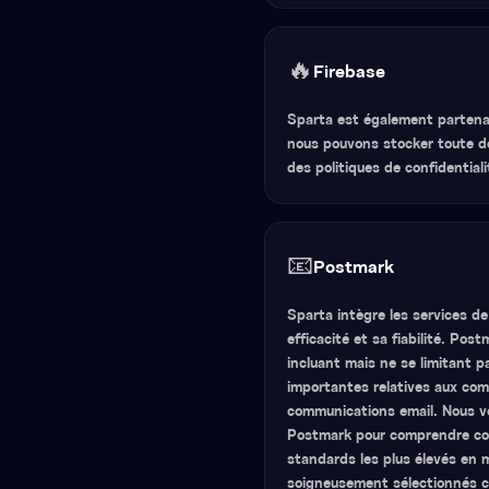
🔥
Firebase
Sparta est également partenai
nous pouvons stocker toute d
des politiques de confidential
📧
Postmark
Sparta intègre les services d
efficacité et sa fiabilité. Po
incluant mais ne se limitant 
importantes relatives aux comp
communications email. Nous vou
Postmark pour comprendre com
standards les plus élevés en m
soigneusement sélectionnés