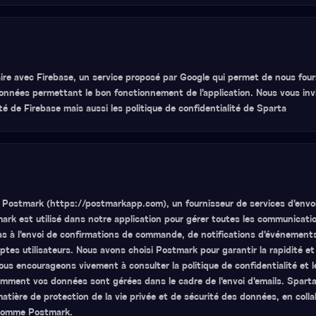
re avec Firebase, un service proposé par Google qui permet de nous fourn
onnées permettant le bon fonctionnement de l'application. Nous vous in
ité de Firebase mais aussi les politique de confidentialité de Sparta
e Postmark (https://postmarkapp.com), un fournisseur de services d'envo
stmark est utilisé dans notre application pour gérer toutes les communicati
pas à l'envoi de confirmations de commande, de notifications d'événement
tes utilisateurs. Nous avons choisi Postmark pour garantir la rapidité et
s encourageons vivement à consulter la politique de confidentialité et le
ment vos données sont gérées dans le cadre de l'envoi d'emails. Sparta
atière de protection de la vie privée et de sécurité des données, en coll
 comme Postmark.