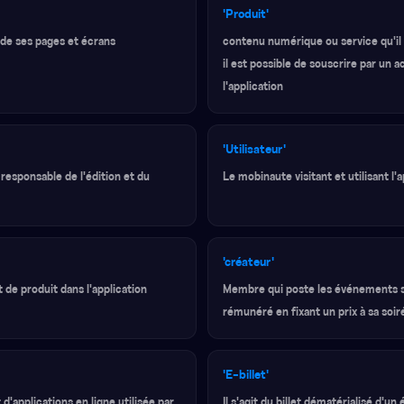
'Produit'
e de ses pages et écrans
contenu numérique ou service qu'il 
il est possible de souscrire par un 
l'application
'Utilisateur'
responsable de l'édition et du
Le mobinaute visitant et utilisant l'
'créateur'
de produit dans l'application
Membre qui poste les événements sur
rémunéré en fixant un prix à sa soir
'E-billet'
'applications en ligne utilisée par
Il s'agit du billet dématérialisé d'u