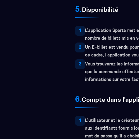
5.
Disponibilité
1
L'application Sparta met en
nombre de billets mis en v
2
Un E-billet est vendu pour
ce cadre, l'application vo
3
Vous trouverez les informa
que la commande effectuée
informations sur votre fact
6.
Compte dans l'appl
1
L'utilisateur et le créate
aux identifiants fournis lo
mot de passe qu'il a chois