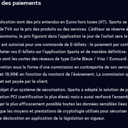
n des paiements
pplication sont des prix entendus en Euros hors taxes (HT). Sparta se 
 TVA sur le prix des produits ou des services. L'éditeur se réserve 
nmoins, le prix figurant dans l'application le jour de l'achat sera le
est autorisé pour une commande de E-billets : le paiement par cart
eter vos E-billets sur l'application Sparta et de manière définitive
ont les cartes des réseaux de type Carte Bleue / Visa / Eurocard 
ration sous la forme d'une commission en contrepartie de son servic
€ et 19,99€ en fonction du montant de l'évènement. La commission s
et est payée par le client.
l'objet d'un système de sécurisation. Sparta a adopté la solution de 
cation PCI (certification la plus élevé) mais a aussi renforcé l'ensem
ger le plus efficacement possible toutes les données sensibles liée
ue les moyens et prestations de cryptologie utilisés pour sécuriser l
e déclaration en application de la législation en vigueur.