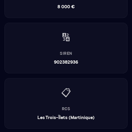
8 000 €
🔢
SIREN
902382936
📋
RCS
Les Trois-Îlets (Martinique)