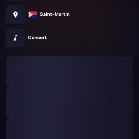
location_on
Saint-Martin
music_note
Concert