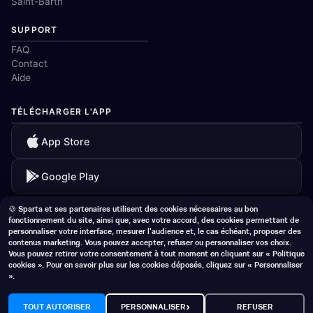
Saint-Barth
SUPPORT
FAQ
Contact
Aide
TÉLÉCHARGER L'APP
App Store
Google Play
🍪 Sparta et ses partenaires utilisent des cookies nécessaires au bon
fonctionnement du site, ainsi que, avec votre accord, des cookies permettant de
personnaliser votre interface, mesurer l'audience et, le cas échéant, proposer des
© 2026 Sparta. Tous droits réservés.
contenus marketing. Vous pouvez accepter, refuser ou personnaliser vos choix.
CGV
Mentions légales
Confidentialité
Vous pouvez retirer votre consentement à tout moment en cliquant sur « Politique
cookies ». Pour en savoir plus sur les cookies déposés, cliquez sur « Personnaliser
».
›
TOUT AUTORISER
PERSONNALISER
REFUSER