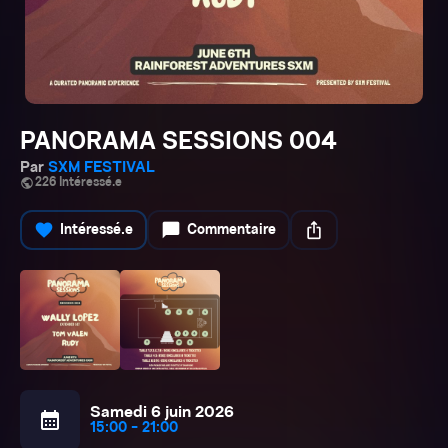
PANORAMA SESSIONS 004
Par
SXM FESTIVAL
public
226 Intéressé.e
favorite
chat_bubble
ios_share
Intéressé.e
Commentaire
Samedi 6 juin 2026
calendar_month
15:00 - 21:00