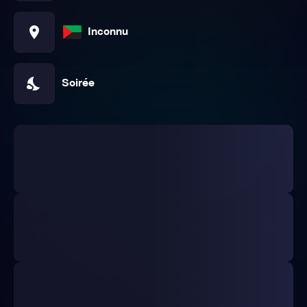
location_on
Inconnu
nights_stay
Soirée