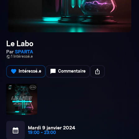
Le Labo
Par
SPARTA
public
1 Intéressé.e
favorite
chat_bubble
ios_share
Intéressé.e
Commentaire
Mardi 9 janvier 2024
calendar_month
19:00 - 23:00