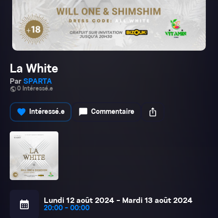
La White
Par
SPARTA
public
0 Intéressé.e
favorite
chat_bubble
ios_share
Intéressé.e
Commentaire
Lundi 12 août 2024 - Mardi 13 août 2024
calendar_month
20:00 - 00:00