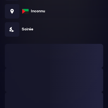
location_on
Inconnu
nights_stay
Soirée