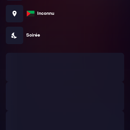
location_on
Inconnu
nights_stay
Soirée