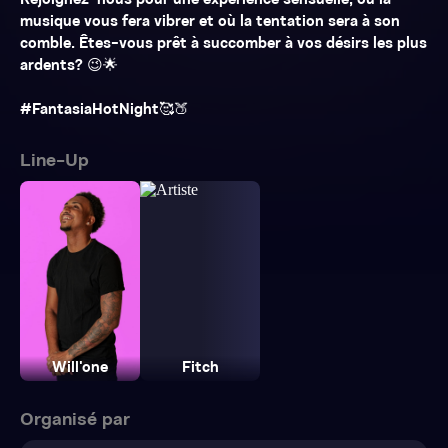
Rejoignez-nous pour une expérience sensuelle, où la
musique vous fera vibrer et où la tentation sera à son
comble. Êtes-vous prêt à succomber à vos désirs les plus
ardents? 😉🌟
Line-Up
Will'one
Fitch
Organisé par