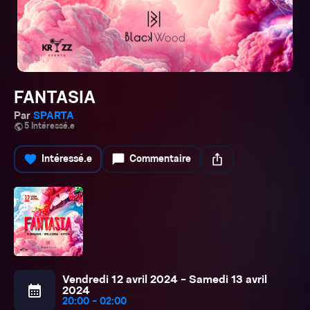
FANTASIA
Par
SPARTA
public
5 Intéressé.e
favorite
chat_bubble
ios_share
Intéressé.e
Commentaire
Vendredi 12 avril 2024 - Samedi 13 avril
calendar_month
2024
20:00 - 02:00