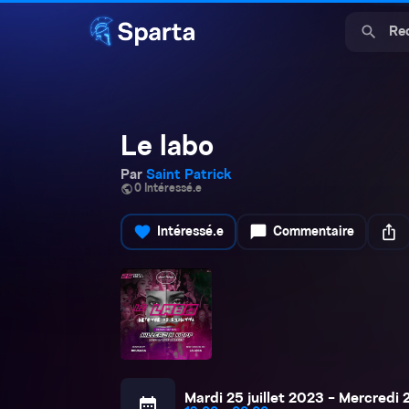
search
Le labo
Par
Saint Patrick
public
0 Intéressé.e
favorite
chat_bubble
ios_share
Intéressé.e
Commentaire
Mardi 25 juillet 2023 - Mercredi 2
calendar_month