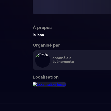
À propos
le labo
Organisé par
abonné.e.s
évènements
Localisation