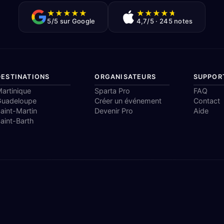
★
★
★
★
★
★
★
★
★
★
5/5 sur Google
4,7/5 · 245 notes
DESTINATIONS
ORGANISATEURS
SUPPOR
artinique
Sparta Pro
FAQ
Guadeloupe
Créer un événement
Contact
aint-Martin
Devenir Pro
Aide
aint-Barth