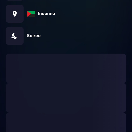
location_on
Inconnu
nights_stay
Soirée