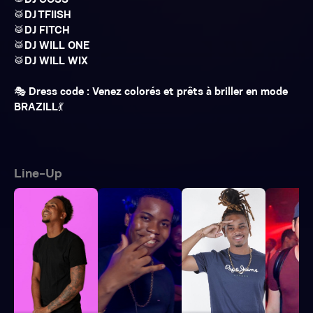
🥁DJ COSS
🥁DJ TFIISH
🥁DJ FITCH
🥁DJ WILL ONE
🥁DJ WILL WIX
🎭 Dress code : Venez colorés et prêts à briller en mode
BRAZILL💃
Line-Up