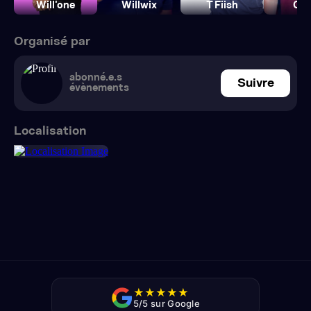
Will'one
Willwix
T Fiish
Co
Organisé par
abonné.e.s
Suivre
évènements
Localisation
★
★
★
★
★
5/5 sur Google