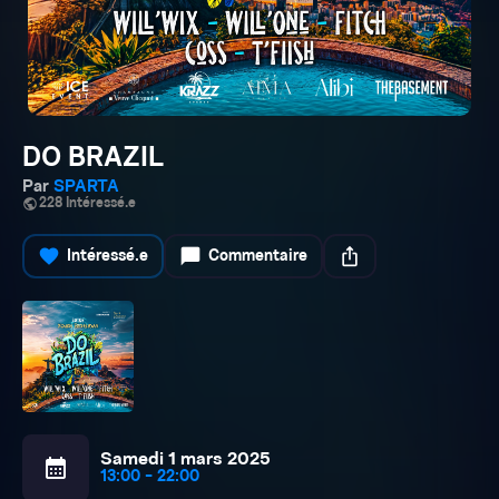
DO BRAZIL
Par
SPARTA
public
228 Intéressé.e
favorite
chat_bubble
ios_share
Intéressé.e
Commentaire
Samedi 1 mars 2025
calendar_month
13:00 - 22:00