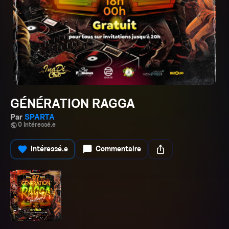
GÉNÉRATION RAGGA
Par
SPARTA
public
0 Intéressé.e
favorite
chat_bubble
ios_share
Intéressé.e
Commentaire