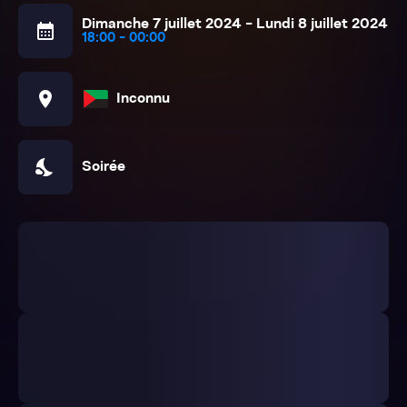
Dimanche 7 juillet 2024 - Lundi 8 juillet 2024
calendar_month
18:00 - 00:00
location_on
Inconnu
nights_stay
Soirée