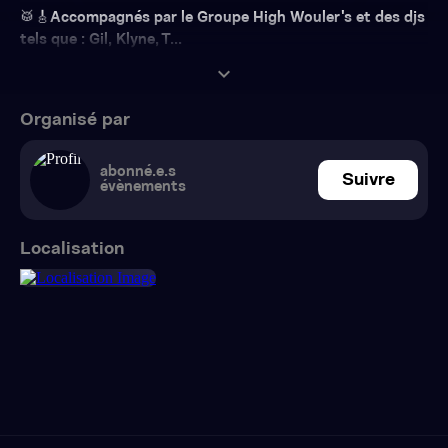
🥁🎸Accompagnés par le Groupe High Wouler's et des djs
tels que : Gil, Klyne, T...
expand_more
Organisé par
abonné.e.s
Suivre
évènements
Localisation