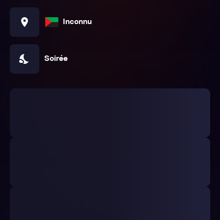
location_on
Inconnu
nights_stay
Soirée