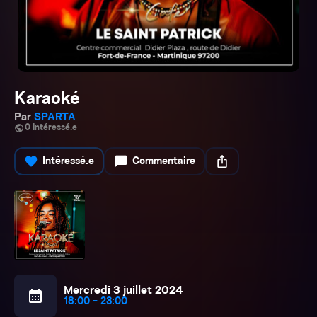
Karaoké
Par
SPARTA
public
0 Intéressé.e
favorite
chat_bubble
ios_share
Intéressé.e
Commentaire
Mercredi 3 juillet 2024
calendar_month
18:00 - 23:00