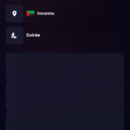
location_on
Inconnu
nights_stay
Soirée