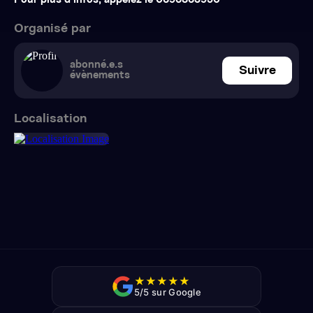
Pour plus d’infos, appelez le 0696863950
Organisé par
abonné.e.s
Suivre
évènements
Localisation
★
★
★
★
★
5/5 sur Google