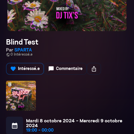
Blind Test
Par
SPARTA
public
0 Intéressé.e
favorite
chat_bubble
ios_share
Intéressé.e
Commentaire
Mardi 8 octobre 2024 - Mercredi 9 octobre
calendar_month
2024
19:00 - 00:00