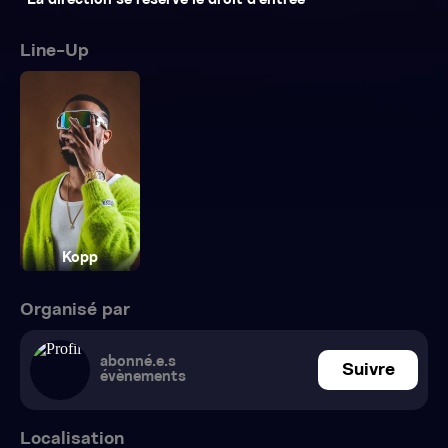
*La direction se réserve le droit d’entrée
Line-Up
Kopp
Organisé par
abonné.e.s
Suivre
évènements
Localisation