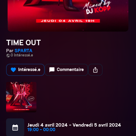
TIME OUT
Par
SPARTA
public
0 Intéressé.e
favorite
chat_bubble
ios_share
Intéressé.e
Commentaire
Jeudi 4 avril 2024 - Vendredi 5 avril 2024
calendar_month
19:00 - 00:00