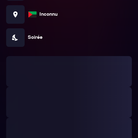
location_on
Inconnu
nights_stay
Soirée