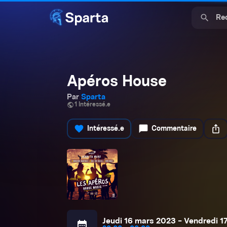
search
Apéros House
Par
Sparta
public
1 Intéressé.e
favorite
chat_bubble
ios_share
Intéressé.e
Commentaire
Jeudi 16 mars 2023 - Vendredi 1
calendar_month