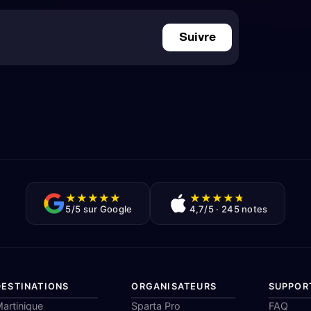
Suivre
★
★
★
★
★
★
★
★
★
★
5/5 sur Google
4,7/5 · 245 notes
DESTINATIONS
ORGANISATEURS
SUPPOR
artinique
Sparta Pro
FAQ