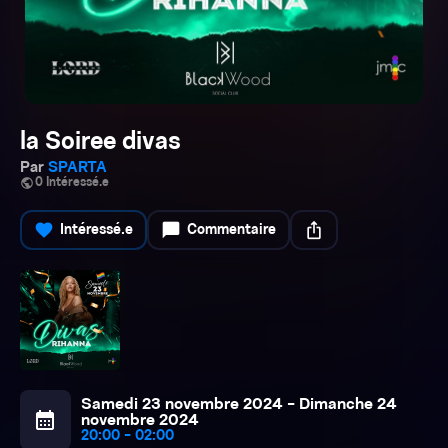
la Soiree divas
Par
SPARTA
public
0 Intéressé.e
favorite
chat_bubble
ios_share
Intéressé.e
Commentaire
Samedi 23 novembre 2024 - Dimanche 24
calendar_month
novembre 2024
20:00 - 02:00