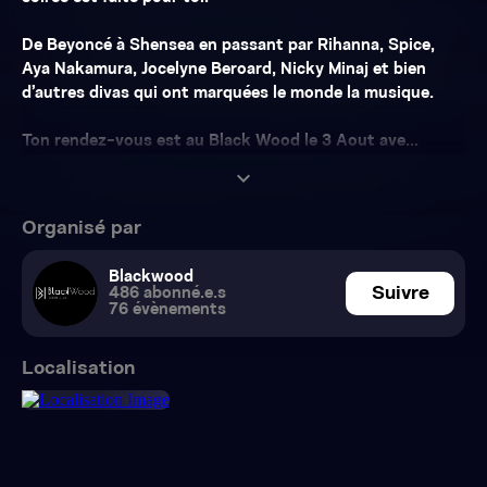
De Beyoncé à Shensea en passant par Rihanna, Spice,
Aya Nakamura, Jocelyne Beroard, Nicky Minaj et bien
d’autres divas qui ont marquées le monde la musique.
Ton rendez-vous est au Black Wood le 3 Aout ave...
expand_more
Organisé par
Blackwood
Suivre
486 abonné.e.s
76 évènements
Localisation