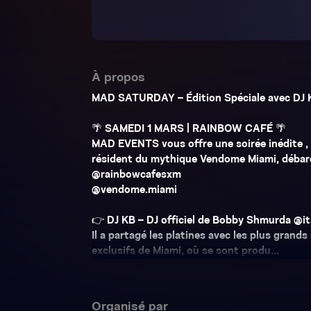
À propos
MAD SATURDAY – Édition Spéciale avec DJ K
🌴 SAMEDI 1 MARS | RAINBOW CAFÉ 🌴
MAD EVENTS vous offre une soirée inédite , 
résident du mythique Vendome Miami, débarq
@rainbowcafesxm
@vendome.miami
👉 DJ KB – DJ officiel de Bobby Shmurda @
Il a partagé les platines avec les plus grand
exclusifs de Miami, où se sont produ...
Organisé par