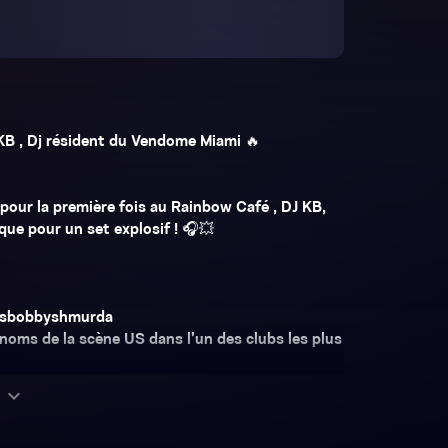
B , Dj résident du Vendome Miami 🔥
pour la première fois au Rainbow Café , DJ KB,
ue pour un set explosif ! 🎧💥
itsbobbyshmurda
s noms de la scène US dans l’un des clubs les plus
expand_more