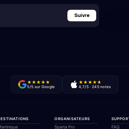
Suivre
★
★
★
★
★
★
★
★
★
★
5/5 sur Google
4,7/5 · 245 notes
DESTINATIONS
ORGANISATEURS
SUPPOR
artinique
Sparta Pro
FAQ