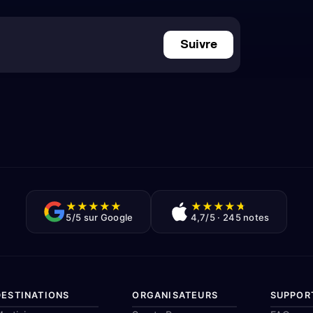
Suivre
★
★
★
★
★
★
★
★
★
★
5/5 sur Google
4,7/5 · 245 notes
DESTINATIONS
ORGANISATEURS
SUPPOR