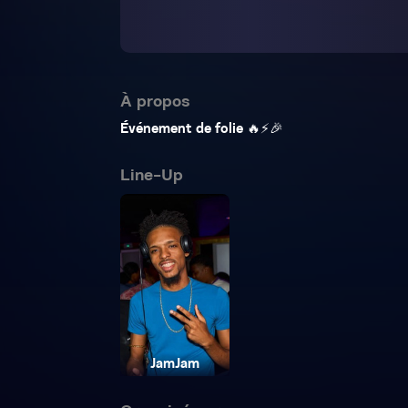
À propos
Événement de folie 🔥⚡️🎉
Line-Up
JamJam