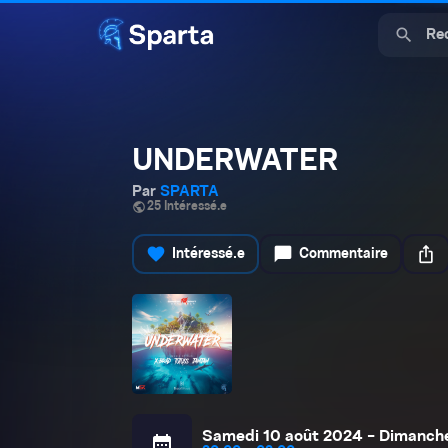
search
UNDERWATER
Par
SPARTA
public
25 Intéressé.e
favorite
chat_bubble
ios_share
Intéressé.e
Commentaire
Samedi 10 août 2024 - Dimanche
calendar_month