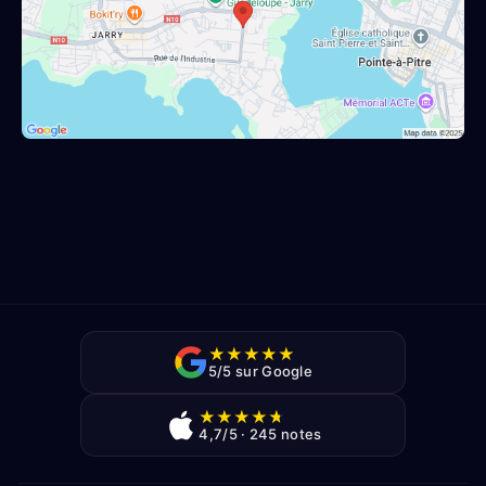
★
★
★
★
★
5/5 sur Google
★
★
★
★
★
4,7/5 · 245 notes