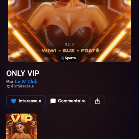
ONLY VIP
Par
Le W Club
public
4 Intéressé.e
favorite
chat_bubble
ios_share
Intéressé.e
Commentaire