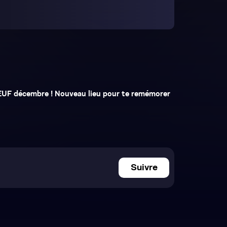
Suivre
★
★
★
★
★
★
★
★
★
★
5/5 sur Google
4,7/5 · 245 notes
DESTINATIONS
ORGANISATEURS
SUPPOR