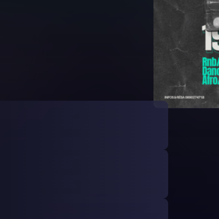
onible pour le moment.
EUF décembre ! Nouveau lieu pour te remémorer