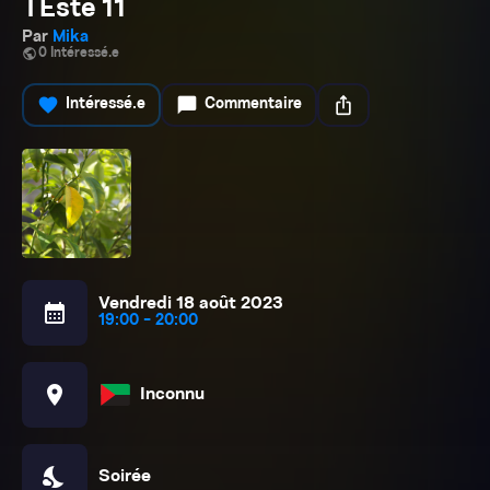
TEste 11
Par
Mika
public
0 Intéressé.e
favorite
chat_bubble
ios_share
Intéressé.e
Commentaire
Vendredi 18 août 2023
calendar_month
19:00 - 20:00
location_on
Inconnu
nights_stay
Soirée