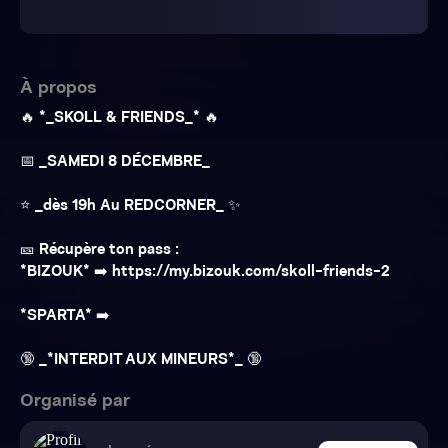
À propos
🔥 *_SKOLL & FRIENDS_* 🔥
📅 _SAMEDI 8 DÉCEMBRE_
⭐️ _dès 19h Au REDCORNER_ ✨
🎫 Récupère ton pass :
*BIZOUK* ➡️ https://my.bizouk.com/skoll-friends-2
*SPARTA* ➡️
🔞 _*INTERDIT AUX MINEURS*_ 🔞
Organisé par