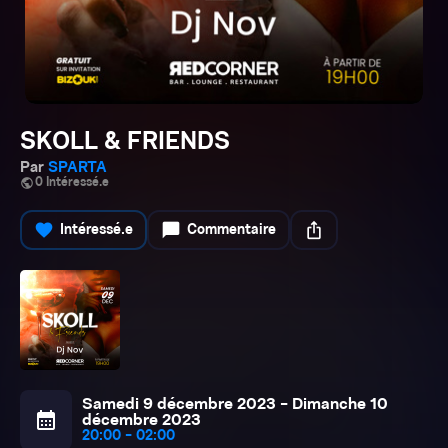
SKOLL & FRIENDS
Par
SPARTA
public
0 Intéressé.e
favorite
chat_bubble
ios_share
Intéressé.e
Commentaire
Samedi 9 décembre 2023 - Dimanche 10
calendar_month
décembre 2023
20:00 - 02:00