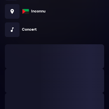
location_on
Inconnu
music_note
Concert