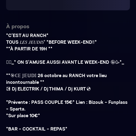
À propos
*C’EST AU RANCH*
TOUS 𝐿𝐸𝑆 𝐽𝐸𝑈𝐷𝐼𝑆’ *BEFORE WEEK-END‼️*
**À PARTIR DE 19H **
🤷‍♀️_* ON S’AMUSE AUSSI AVANT LE WEEK-END 🤪🥳*_
**🎯ℂ𝔼 𝕁𝔼𝕌𝔻𝕀 26 octobre au RANCH votre lieu
incontournable **
💽 Dj ELECTRIK / Dj THIMA / Dj KURT 💿
*Prévente : PASS COUPLE 15€* Lien : Bizouk - Funplass
- Sparta.
*Sur place 10€*
*BAR - COCKTAIL - REPAS*