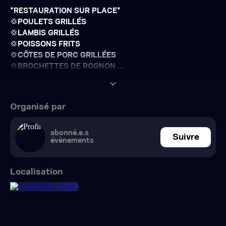
*RESTAURATION SUR PLACE*
💢POULETS GRILLÉS
💢LAMBIS GRILLÉS
💢POISSONS FRITS
💢CÔTES DE PORC GRILLÉES
💢BROCHETTES DE ROGNON ...
expand_more
Organisé par
abonné.e.s
Suivre
évènements
Localisation