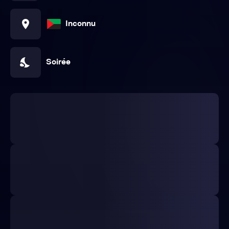
location_on
Inconnu
nights_stay
Soirée