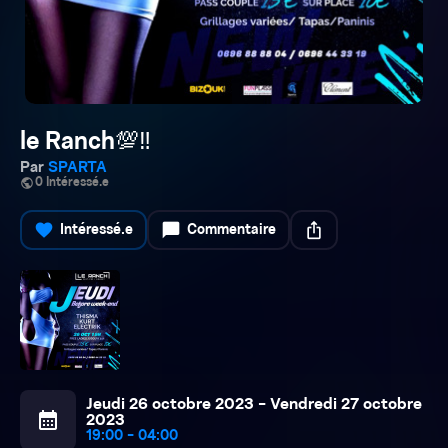
le Ranch💯‼️
Par
SPARTA
public
0 Intéressé.e
favorite
chat_bubble
ios_share
Intéressé.e
Commentaire
Jeudi 26 octobre 2023 - Vendredi 27 octobre
calendar_month
2023
19:00 - 04:00