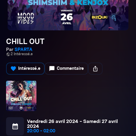
CHILL OUT
Par
SPARTA
public
2 Intéressé.e
favorite
chat_bubble
ios_share
Intéressé.e
Commentaire
Vendredi 26 avril 2024 - Samedi 27 avril
calendar_month
2024
20:00 - 02:00