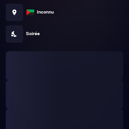
location_on
Inconnu
nights_stay
Soirée