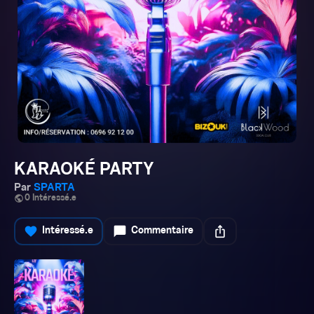
KARAOKÉ PARTY
Par
SPARTA
public
0 Intéressé.e
favorite
chat_bubble
ios_share
Intéressé.e
Commentaire