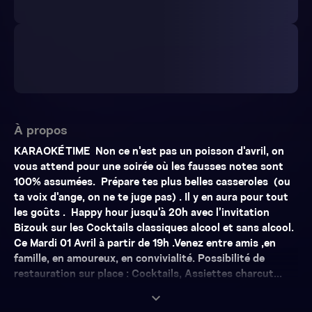
À propos
KARAOKÉ TIME Non ce n'est pas un poisson d'avril, on
vous attend pour une soirée où les fausses notes sont
100% assumées. Prépare tes plus belles casseroles (ou
ta voix d'ange, on ne te juge pas) . Il y en aura pour tout
les goûts . Happy hour jusqu'à 20h avec l’invitation
Bizouk sur les Cocktails classiques alcool et sans alcool.
Ce Mardi 01 Avril à partir de 19h .Venez entre amis ,en
famille, en amoureux, en convivialité. Possibilité de
restauration sur place : Cocktails, Assiettes charcut...
expand_more