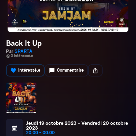
Back It Up
Par
SPARTA
public
0 Intéressé.e
favorite
chat_bubble
ios_share
Intéressé.e
Commentaire
Jeudi 19 octobre 2023 - Vendredi 20 octobre
calendar_month
2023
20:00 - 00:00