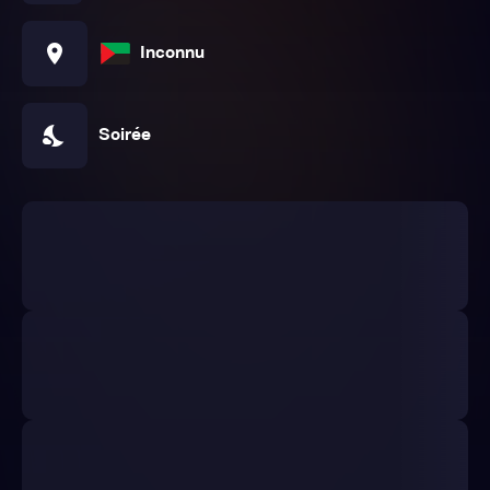
location_on
Inconnu
nights_stay
Soirée