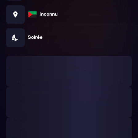
location_on
Inconnu
nights_stay
Soirée