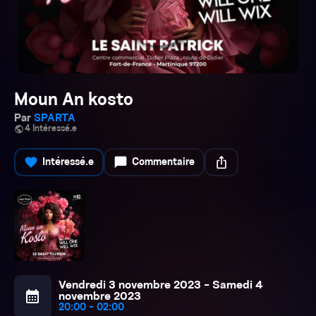
Moun An kosto
Par
SPARTA
public
4 Intéressé.e
favorite
chat_bubble
ios_share
Intéressé.e
Commentaire
Vendredi 3 novembre 2023 - Samedi 4
calendar_month
novembre 2023
20:00 - 02:00