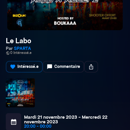
Le Labo
Par
SPARTA
public
0 Intéressé.e
favorite
chat_bubble
ios_share
Intéressé.e
Commentaire
Mardi 21 novembre 2023 - Mercredi 22
calendar_month
novembre 2023
20:00 - 00:00