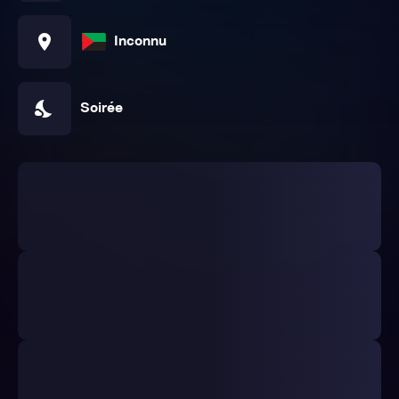
location_on
Inconnu
nights_stay
Soirée