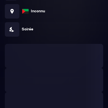
location_on
Inconnu
nights_stay
Soirée