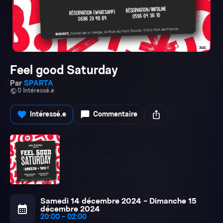
Feel good Saturday
Par
SPARTA
public
0 Intéressé.e
favorite
chat_bubble
ios_share
Intéressé.e
Commentaire
Samedi 14 décembre 2024 - Dimanche 15
calendar_month
décembre 2024
20:00 - 02:00