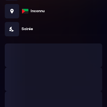
location_on
Inconnu
nights_stay
Soirée