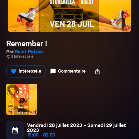
Remember !
Par
Saint Patrick
public
3 Intéressé.e
favorite
chat_bubble
ios_share
Intéressé.e
Commentaire
Vendredi 28 juillet 2023 - Samedi 29 juillet
calendar_month
2023
19:00 - 02:00