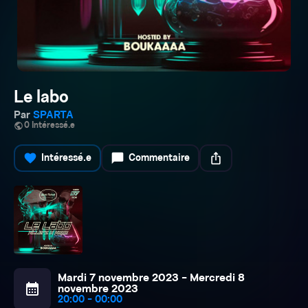
Le labo
Par
SPARTA
public
0 Intéressé.e
favorite
chat_bubble
ios_share
Intéressé.e
Commentaire
Mardi 7 novembre 2023 - Mercredi 8
calendar_month
novembre 2023
20:00 - 00:00