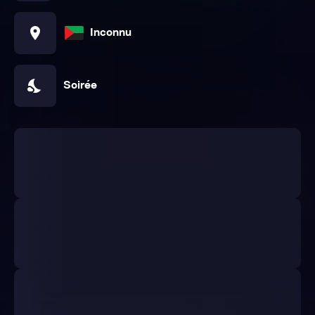
location_on
Inconnu
nights_stay
Soirée