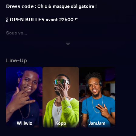
𝗗𝗿𝗲𝘀𝘀 𝗰𝗼𝗱𝗲 : Chic & masque obligatoire !
🍾 𝗢𝗣𝗘𝗡 𝗕𝗨𝗟𝗟𝗘𝗦 avant 22h00 !*
Sous vo...
expand_more
Line-Up
Willwix
Kopp
JamJam