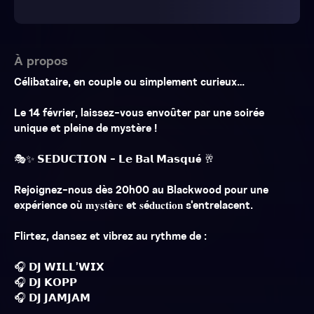
À propos
Célibataire, en couple ou simplement curieux…
Le 14 février, laissez-vous envoûter par une soirée
unique et pleine de mystère !
🎭✨ 𝗦𝗘𝗗𝗨𝗖𝗧𝗜𝗢𝗡 - 𝗟𝗲 𝗕𝗮𝗹 𝗠𝗮𝘀𝗾𝘂é 🥂
Rejoignez-nous dès 20h00 au Blackwood pour une
expérience où 𝐦𝐲𝐬𝐭è𝐫𝐞 et 𝐬é𝐝𝐮𝐜𝐭𝐢𝐨𝐧 s'entrelacent.
Flirtez, dansez et vibrez au rythme de :
🎧 𝗗𝗝 𝗪𝗜𝗟𝗟’𝗪𝗜𝗫
🎧 𝗗𝗝 𝗞𝗢𝗣𝗣
🎧 𝗗𝗝 𝗝𝗔𝗠𝗝𝗔𝗠