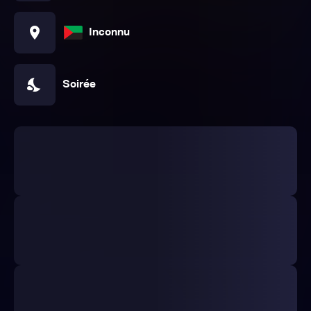
location_on
Inconnu
nights_stay
Soirée