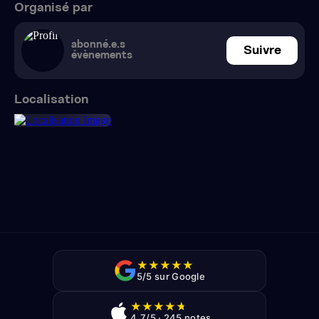
Organisé par
abonné.e.s
Suivre
évènements
Localisation
★
★
★
★
★
5/5 sur Google
★
★
★
★
★
4,7/5 · 245 notes