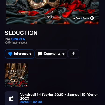
SÉDUCTION
Par
SPARTA
public
64 Intéressé.e
favorite
chat_bubble
ios_share
Intéressé.e
Commentaire
Vendredi 14 février 2025 - Samedi 15 février
calendar_month
2025
20:00 - 02:00