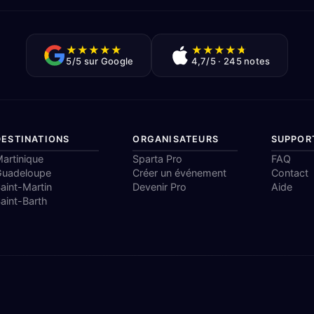
★
★
★
★
★
★
★
★
★
★
5/5 sur Google
4,7/5 · 245 notes
DESTINATIONS
ORGANISATEURS
SUPPOR
artinique
Sparta Pro
FAQ
Guadeloupe
Créer un événement
Contact
aint-Martin
Devenir Pro
Aide
aint-Barth