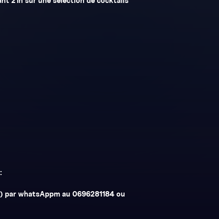
ant 21h sur une sélection de cocktails
:
om) par whatsAppm au 0696281184 ou