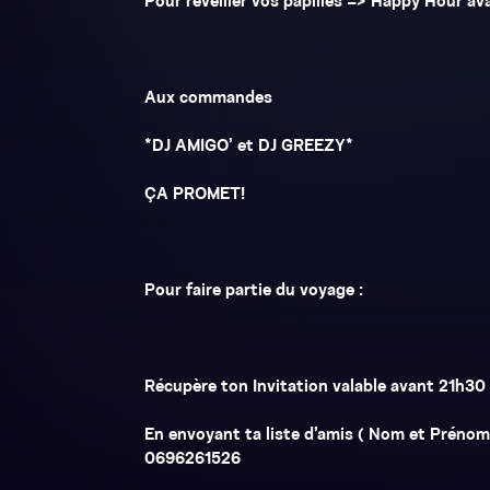
Pour réveiller vos papilles => Happy Hour av
Aux commandes
*DJ AMIGO’ et DJ GREEZY*
ÇA PROMET!
Pour faire partie du voyage :
Récupère ton Invitation valable avant 21h30 
En envoyant ta liste d’amis ( Nom et Prén
0696261526