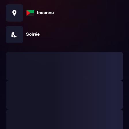
location_on
Inconnu
nights_stay
Soirée