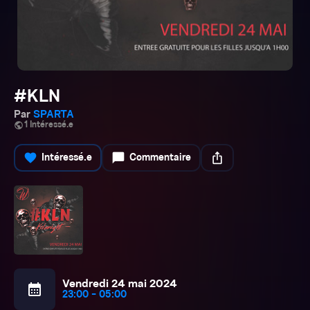
#KLN
Par
SPARTA
public
1 Intéressé.e
favorite
chat_bubble
ios_share
Intéressé.e
Commentaire
Vendredi 24 mai 2024
calendar_month
23:00 - 05:00