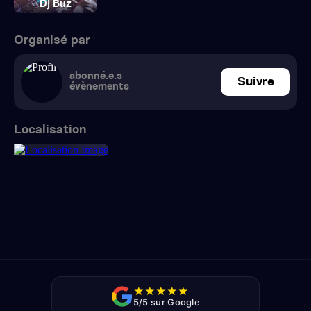
Dj Buz
Organisé par
abonné.e.s
Suivre
évènements
Localisation
★
★
★
★
★
5/5 sur Google