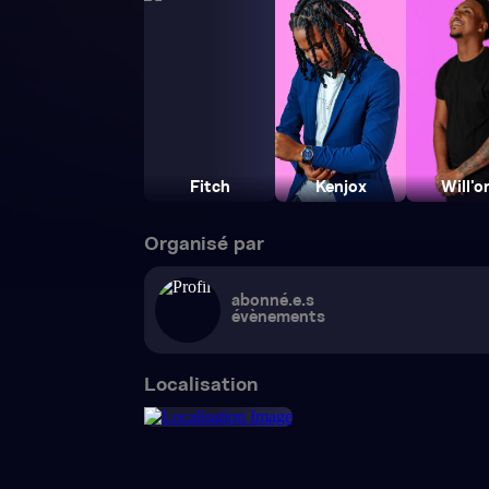
Fitch
Kenjox
Will'o
Organisé par
abonné.e.s
évènements
Localisation