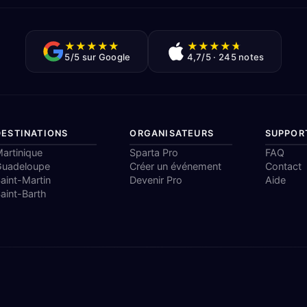
★
★
★
★
★
★
★
★
★
★
5/5 sur Google
4,7/5 · 245 notes
DESTINATIONS
ORGANISATEURS
SUPPOR
artinique
Sparta Pro
FAQ
Guadeloupe
Créer un événement
Contact
aint-Martin
Devenir Pro
Aide
aint-Barth