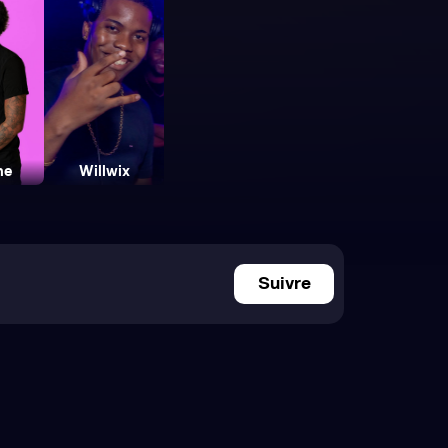
ne
Willwix
Suivre