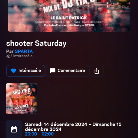
shooter Saturday
Par
SPARTA
public
1 Intéressé.e
favorite
chat_bubble
ios_share
Intéressé.e
Commentaire
Samedi 14 décembre 2024 - Dimanche 15
calendar_month
décembre 2024
20:00 - 02:00