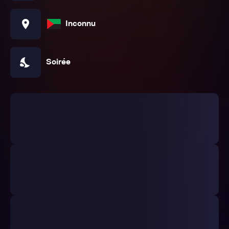
location_on
Inconnu
nights_stay
Soirée