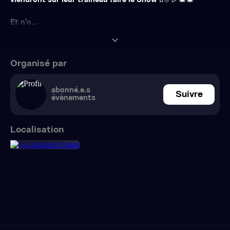
viendront sur leur traîneau faire le Show !!🎊🎉🎄🎄
Et n’o...
expand_more
Organisé par
abonné.e.s
Suivre
évènements
Localisation