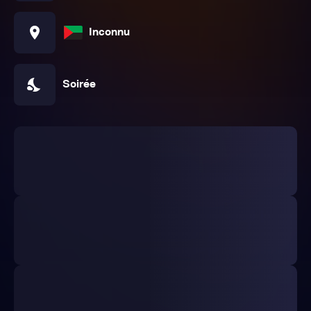
location_on
Inconnu
nights_stay
Soirée