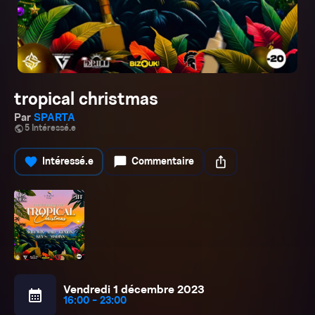
tropical christmas
Par
SPARTA
public
5 Intéressé.e
favorite
chat_bubble
ios_share
Intéressé.e
Commentaire
Vendredi 1 décembre 2023
calendar_month
16:00 - 23:00