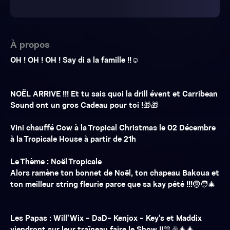
À propos
OH ! OH ! OH ! Say di a la famille !!☺️
NOËL ARRIVE !!! Et tu sais quoi la drill évent et Carribean
Sound ont un gros Cadeau pour toi !🎁🎁
Vini chauffé Cow à la Tropical Christmas le 02 Décembre
à la Tropicale House à partir de 21h
Le Thème : Noël Tropicale
Alors ramène ton bonnet de Noël, ton chapeau Bakoua et
ton meilleur string fleurie parce que sa kay pété !!!🤶🧑‍🎄
Les Papas : Will’Wix - DaD- Kenjox - Key’s et Maddix