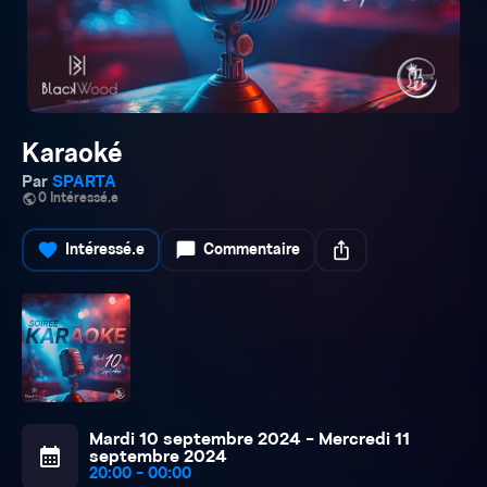
Karaoké
Par
SPARTA
public
0 Intéressé.e
favorite
chat_bubble
ios_share
Intéressé.e
Commentaire
Mardi 10 septembre 2024 - Mercredi 11
calendar_month
septembre 2024
20:00 - 00:00