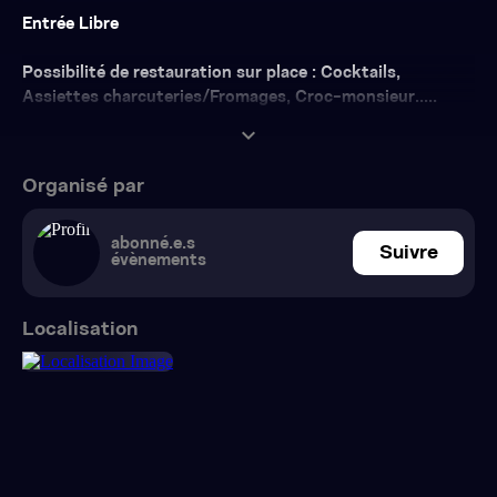
Entrée Libre
Possibilité de restauration sur place : Cocktails,
Assiettes charcuteries/Fromages, Croc-monsieur.....
expand_more
Organisé par
abonné.e.s
Suivre
évènements
Localisation