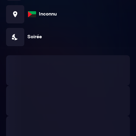
location_on
Inconnu
nights_stay
Soirée