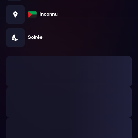
location_on
Inconnu
nights_stay
Soirée