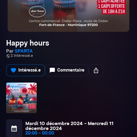
Happy hours
Par
SPARTA
public
2 Intéressé.e
favorite
chat_bubble
ios_share
Intéressé.e
Commentaire
Mardi 10 décembre 2024 - Mercredi 11
calendar_month
décembre 2024
20:00 - 00:00