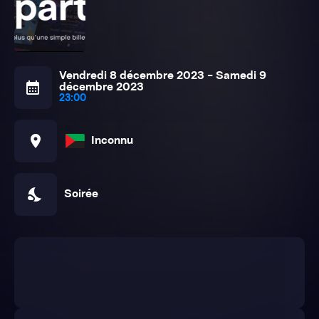
Vendredi 8 décembre 2023 - Samedi 9
calendar_month
décembre 2023
23:00
location_on
Inconnu
nights_stay
Soirée