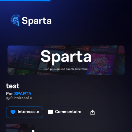
test
Par
SPARTA
public
0 Intéressé.e
favorite
chat_bubble
ios_share
Intéressé.e
Commentaire