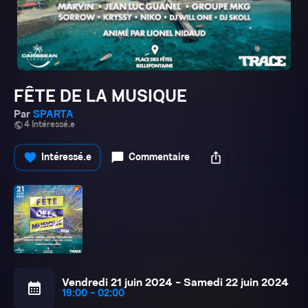
FÊTE DE LA MUSIQUE
Par
SPARTA
public
4 Intéressé.e
favorite
chat_bubble
ios_share
Intéressé.e
Commentaire
Vendredi 21 juin 2024 - Samedi 22 juin 2024
calendar_month
19:00 - 02:00