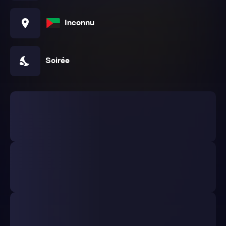
location_on
Inconnu
nights_stay
Soirée