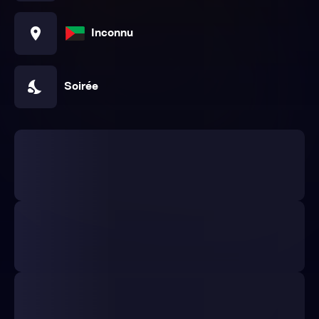
location_on
Inconnu
nights_stay
Soirée