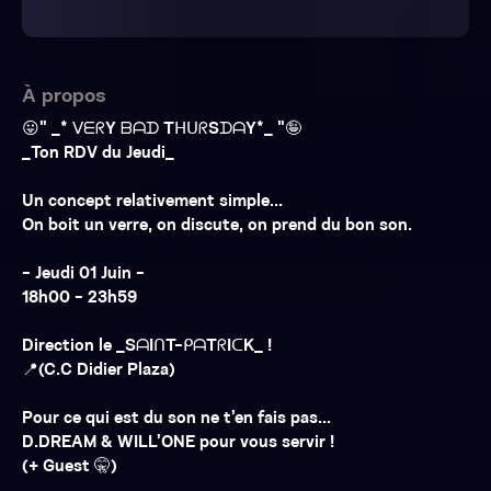
À propos
😛" _* ᐯᗴᖇY ᗷᗩᗪ TᕼᑌᖇSᗪᗩY*_ "🤪
_Ton RDV du Jeudi_
Un concept relativement simple...
On boit un verre, on discute, on prend du bon son.
- Jeudi 01 Juin -
18h00 - 23h59
Direction le _SᗩIᑎT-ᑭᗩTᖇIᑕK_ !
📍(C.C Didier Plaza)
Pour ce qui est du son ne t’en fais pas...
D.DREAM & WILL’ONE pour vous servir !
(+ Guest 🤫)