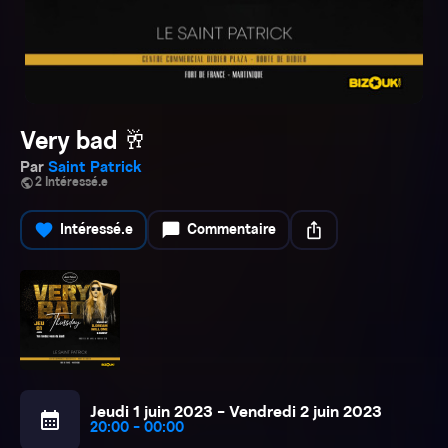
Very bad 🥂
Par
Saint Patrick
public
2 Intéressé.e
favorite
chat_bubble
ios_share
Intéressé.e
Commentaire
Jeudi 1 juin 2023 - Vendredi 2 juin 2023
calendar_month
20:00 - 00:00