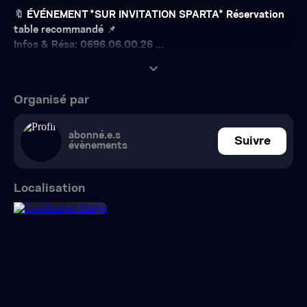
🔖 ÉVÉNEMENT *SUR INVITATION SPARTA* Réservation
table recommandé 📌
Infos & Résa: 0696.06.00.26 ...
expand_more
Organisé par
abonné.e.s
Suivre
évènements
Localisation