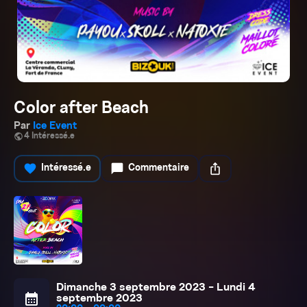
Color after Beach
Par
Ice Event
public
4 Intéressé.e
favorite
chat_bubble
ios_share
Intéressé.e
Commentaire
Dimanche 3 septembre 2023 - Lundi 4
calendar_month
septembre 2023