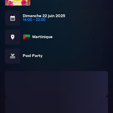
Dimanche 22 juin 2025
calendar_month
14:00 - 22:00
location_on
Martinique
pool
Pool Party