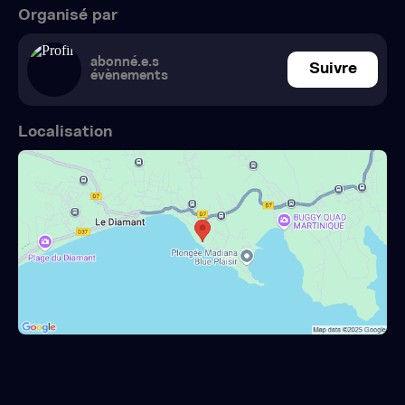
Organisé par
abonné.e.s
Suivre
évènements
Localisation