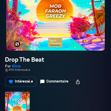
Drop The Beat
Par
Glow
public
414 Intéressé.e
favorite
chat_bubble
ios_share
Intéressé.e
Commentaire