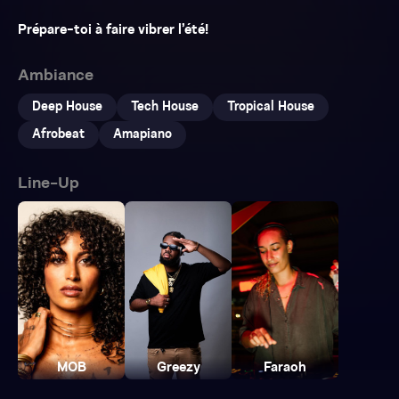
Prépare-toi à faire vibrer l’été!
Ambiance
Deep House
Tech House
Tropical House
Afrobeat
Amapiano
Line-Up
MOB
Greezy
Faraoh