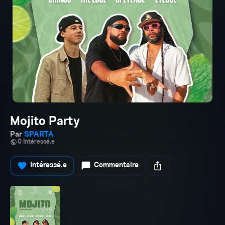
Mojito Party
Par
SPARTA
public
0 Intéressé.e
favorite
chat_bubble
ios_share
Intéressé.e
Commentaire