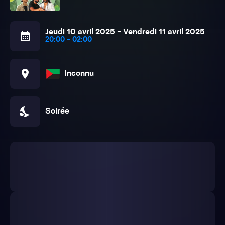
Jeudi 10 avril 2025 - Vendredi 11 avril 2025
calendar_month
20:00 - 02:00
location_on
Inconnu
nights_stay
Soirée