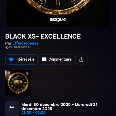
BLACK XS- EXCELLENCE
Par
Effervescence
public
27 Intéressé.e
favorite
chat_bubble
ios_share
Intéressé.e
Commentaire
Mardi 30 décembre 2025 - Mercredi 31
calendar_month
décembre 2025
23:00 - 05:00