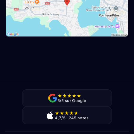
★
★
★
★
★
5/5 sur Google
★
★
★
★
★
4,7/5 · 245 notes