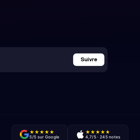
Suivre
★
★
★
★
★
★
★
★
★
★
5/5 sur Google
4,7/5 · 245 notes