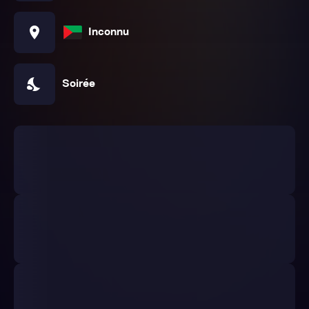
location_on
Inconnu
nights_stay
Soirée