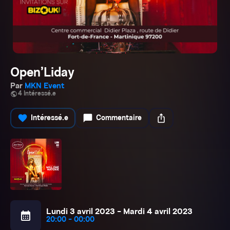
Open’Liday
Par
MKN Event
public
4 Intéressé.e
favorite
chat_bubble
ios_share
Intéressé.e
Commentaire
Lundi 3 avril 2023 - Mardi 4 avril 2023
calendar_month
20:00 - 00:00