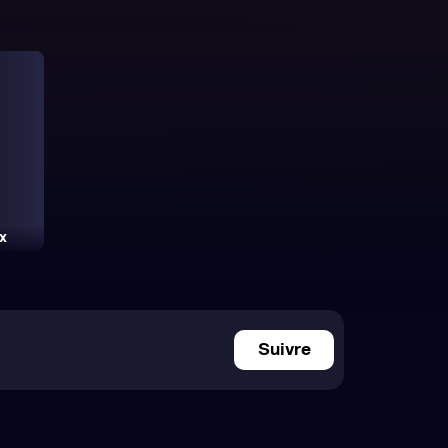
x
Suivre