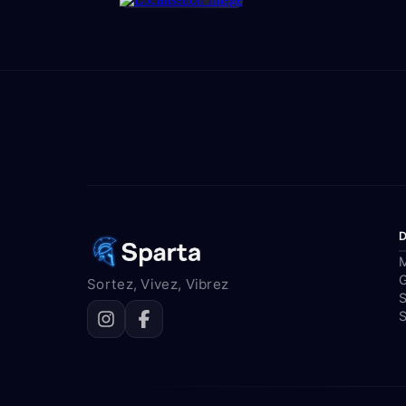
M
Sortez, Vivez, Vibrez
S
S