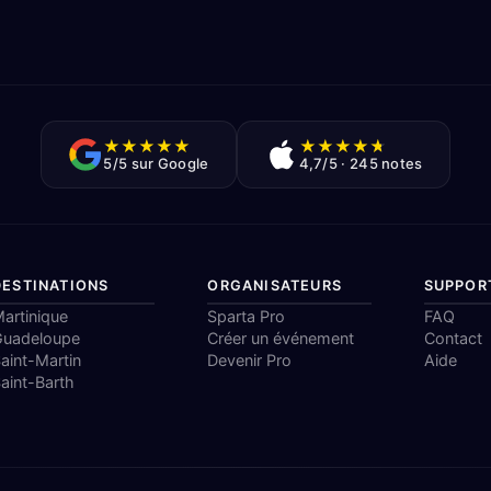
★
★
★
★
★
★
★
★
★
★
5/5 sur Google
4,7/5 · 245 notes
DESTINATIONS
ORGANISATEURS
SUPPOR
artinique
Sparta Pro
FAQ
Guadeloupe
Créer un événement
Contact
aint-Martin
Devenir Pro
Aide
aint-Barth