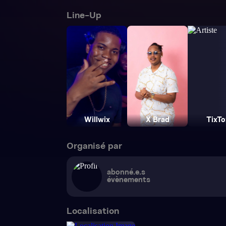
Line-Up
Willwix
X Brad
TixTo
Organisé par
abonné.e.s
évènements
Localisation