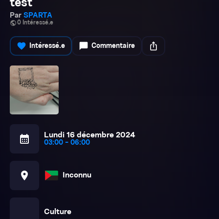
test
Par
SPARTA
public
0 Intéressé.e
favorite
chat_bubble
ios_share
Intéressé.e
Commentaire
Lundi 16 décembre 2024
calendar_month
03:00 - 06:00
location_on
Inconnu
edy_mask
Culture