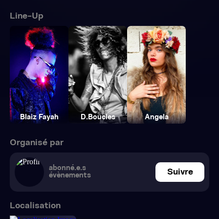
Line-Up
Blaiz Fayah
D.Boucles
Angela
Organisé par
abonné.e.s
Suivre
évènements
Localisation