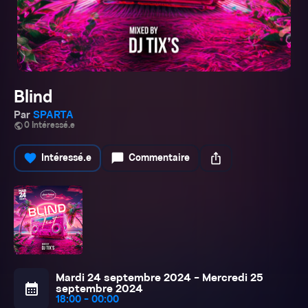
Blind
Par
SPARTA
public
0 Intéressé.e
favorite
chat_bubble
ios_share
Intéressé.e
Commentaire
Mardi 24 septembre 2024 - Mercredi 25
calendar_month
septembre 2024
18:00 - 00:00