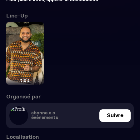
Pour plus d’infos, appelez le 0696863950
Line-Up
tix’s
Organisé par
abonné.e.s
Suivre
évènements
Localisation