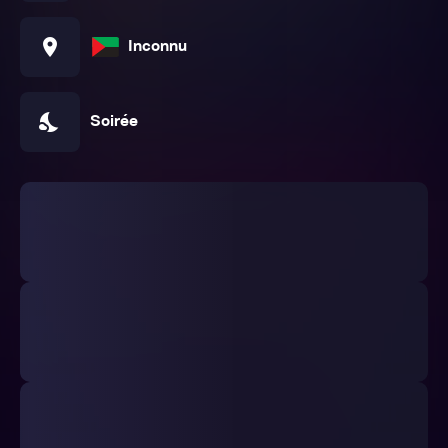
location_on
Inconnu
nights_stay
Soirée