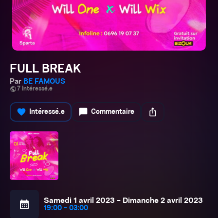
FULL BREAK
Par
BE FAMOUS
public
7 Intéressé.e
favorite
chat_bubble
ios_share
Intéressé.e
Commentaire
Samedi 1 avril 2023 - Dimanche 2 avril 2023
calendar_month
19:00 - 03:00