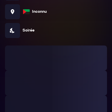
location_on
Inconnu
nights_stay
Soirée